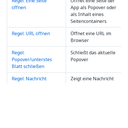
Regel: Eine Seite
Öffnet eine Seite der
öffnen
App als Popover oder
als Inhalt eines
Seitencontainers
Regel: URL öffnen
Öffnet eine URL im
Browser
Regel:
Schließt das aktuelle
Popover/unterstes
Popover
Blatt schließen
Regel: Nachricht
Zeigt eine Nachricht
anzeigen
als Toast-
Benachrichtigung an
Regel: Drehfeld
Zeigt eine
anzeigen/ausblenden
Drehfeldeinblendung
an oder blendet sie
aus, um die App als