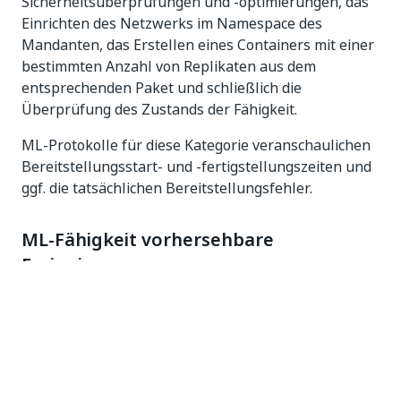
Sicherheitsüberprüfungen und -optimierungen, das
Einrichten des Netzwerks im Namespace des
Mandanten, das Erstellen eines Containers mit einer
bestimmten Anzahl von Replikaten aus dem
entsprechenden Paket und schließlich die
Überprüfung des Zustands der Fähigkeit.
ML-Protokolle für diese Kategorie veranschaulichen
Bereitstellungsstart- und -fertigstellungszeiten und
ggf. die tatsächlichen Bereitstellungsfehler.
ML-Fähigkeit vorhersehbare
Ereignisse
Wenn eine Live-Fähigkeit ausgegeben wird, wenn ein
Vorhersagefehler vorliegt – eine Ausnahme, die vom
Python-Code ausgelöst wird, befindet sich die
entsprechende Ausnahme unter dieser Komponente.