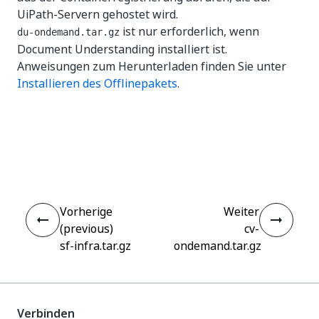
UiPath-Servern gehostet wird.
ist nur erforderlich, wenn
du-ondemand.tar.gz
Document Understanding installiert ist.
Anweisungen zum Herunterladen finden Sie unter
Installieren des Offlinepakets
.
Ja
Nein
thumb_up
thumb_down
Vorherige
Weiter
(previous)
cv-
sf-infra.tar.gz
ondemand.tar.gz
Verbinden