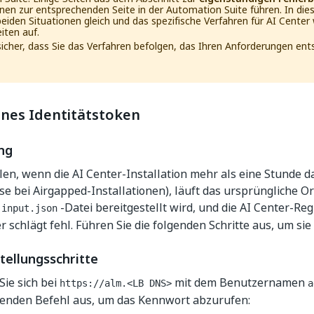
en zur entsprechenden Seite in der Automation Suite führen. In diese
 beiden Situationen gleich und das spezifische Verfahren für AI Center
iten auf.
 sicher, dass Sie das Verfahren befolgen, das Ihren Anforderungen ents
nes Identitätstoken
ng
llen, wenn die AI Center-Installation mehr als eine Stunde d
e bei Airgapped-Installationen), läuft das ursprüngliche O
r
-Datei bereitgestellt wird, und die AI Center-Reg
input.json
er schlägt fehl. Führen Sie die folgenden Schritte aus, um si
tellungsschritte
ie sich bei
mit dem Benutzernamen
https://alm.<LB DNS>
a
genden Befehl aus, um das Kennwort abzurufen: