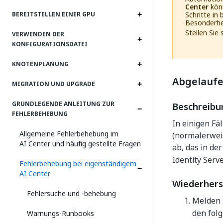
Center
könn
Schritte in
BEREITSTELLEN EINER GPU
Besonderhe
Stellen Sie
VERWENDEN DER
KONFIGURATIONSDATEI
KNOTENPLANUNG
Abgelaufe
MIGRATION UND UPGRADE
GRUNDLEGENDE ANLEITUNG ZUR
Beschreibu
FEHLERBEHEBUNG
In einigen Fä
Allgemeine Fehlerbehebung im
(normalerweis
AI Center und häufig gestellte Fragen
ab, das in de
Identity Serv
Fehlerbehebung bei eigenständigem
AI Center
Wiederhers
Fehlersuche und ‑behebung
Melden S
den fol
Warnungs-Runbooks