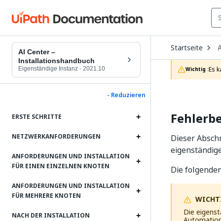
O
Startseite
A
D
AI Center –
t
Installationshandbuch
c
Eigenständige Instanz
·
2021.10
Es k
Wichtig :
p
- Reduzieren
Fehlerb
ERSTE SCHRITTE
NETZWERKANFORDERUNGEN
Dieser Abschn
eigenständi
ANFORDERUNGEN UND INSTALLATION
FÜR EINEN EINZELNEN KNOTEN
Die folgenden
ANFORDERUNGEN UND INSTALLATION
FÜR MEHRERE KNOTEN
WICHT
Die eigenst
NACH DER INSTALLATION
Automation 