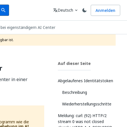
earch
Sprache
Deutsch
Anmelden
search
translate
expand_more
bei eigenständigem AI Center
gbar ist.
Auf dieser Seite
r
nter in einer
Abgelaufenes Identitätstoken
Beschreibung
Wiederherstellungsschritte
Meldung: curl: (92) HTTP/2
stream 0 was not closed
programm wie die
behebung im AI