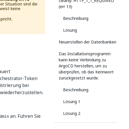
cleanly: HTTP_1_1_REQUIRED
r Situation sind die
(err 13)
 weist keine
Beschreibung
pricht.
Lösung
Neuerstellen der Datenbanken
Das Installationsprogramm
kann keine Verbindung zu
ArgoCD herstellen, um zu
auert
überprüfen, ob das Kennwort
rchestrator-Token
zurückgesetzt wurde.
istrierung bei
Beschreibung
e wiederherzustellen.
Lösung 1
Lösung 2
an. Führen Sie
dmin
Probleme beim Zugriff auf das