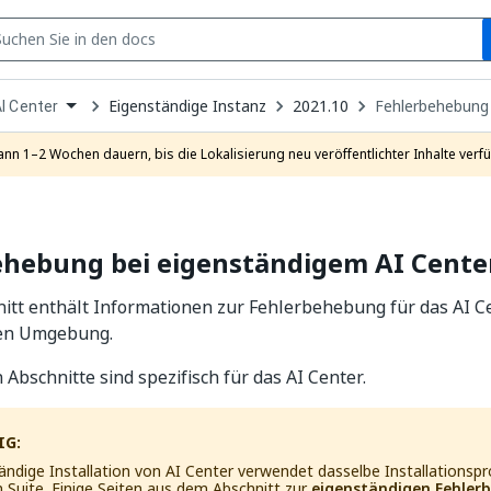
S
pen
Eigenständige Instanz
2021.10
Fehlerbehebung 
I Center
ropdown
o
hoose
ann 1–2 Wochen dauern, bis die Lokalisierung neu veröffentlichter Inhalte verfü
roduct
ehebung bei eigenständigem AI Cente
itt enthält Informationen zur Fehlerbehebung für das AI Ce
gen Umgebung.
 Abschnitte sind spezifisch für das AI Center.
IG:
ändige Installation von AI Center verwendet dasselbe Installations
Suite. Einige Seiten aus dem Abschnitt zur
eigenständigen Fehler