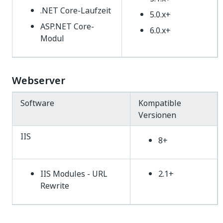
.NET Core-Laufzeit
5.0.x+
ASP.NET Core-
6.0.x+
Modul
Webserver
Software
Kompatible
Versionen
IIS
8+
IIS Modules - URL
2.1+
Rewrite