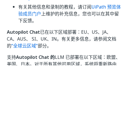
有关其他信息和录制的教程，请订阅
UiPath 预览体
验成员门户
上维护的补充信息，您也可以在其中留
下反馈。
Autopilot Chat
已在以下区域部署：EU、US、JA、
CA、AUS、 SI、UK、IN。有关更多信息，请参阅文档
的
“全球云区域”
部分。
支持
Autopilot Chat 的
LLM 已部署在以下区域：欧盟、
美国、日本。对于所有其他可用区域，系统将重新路由
LLM。有关更多信息，请参阅文档的
AI 功能和模型路由
部分。
MCP 服务器功能
MCP 服务器功能已与 Test Manager 集成。
MCP
表示
模型上下文协议
— 一个现代标准，允许 AI 系统
（如 Autopilot Chat）安全地连接到外部数据源、工具和
自动化工作流。