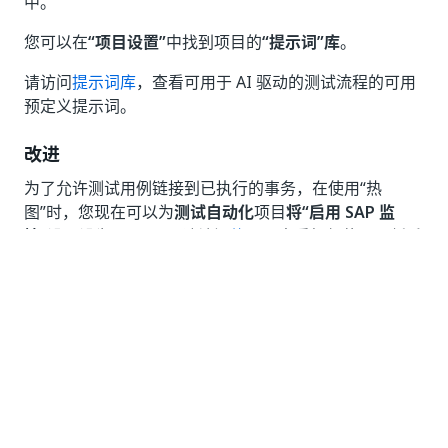
中。
您可以在
“项目设置”
中找到项目的
“提示词”库
。
请访问
提示词库
，查看可用于 AI 驱动的测试流程的可用
预定义提示词。
改进
为了允许测试用例链接到已执行的事务，在使用“热
图”时，您现在可以为
测试自动化
项目
将“启用 SAP 监
控”
设置设为
“True”
。请访问
热图
，查看如何使用更新后
的设置。
是
否
thumb_up
thumb_down
前一个
下一个