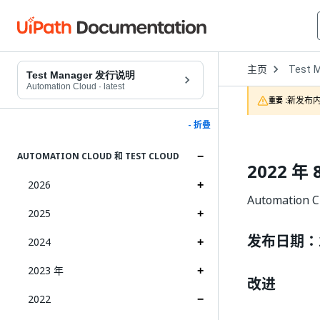
Open
主页
Test 
Dropd
Test Manager 发行说明
to
Automation Cloud
·
latest
choose
新发布内
重要 :
product
- 折叠
AUTOMATION CLOUD 和 TEST CLOUD
2022 年 
2026
Automation
2025
发布日期：20
2024
2023 年
改进
2022