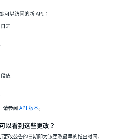
入了您可以访问的新 API：
例日志
例
行
骤
字段值
签
，请参阅
API 版本
。
可以看到这些更改？
新更改公告的日期即为该更改最早的推出时间。