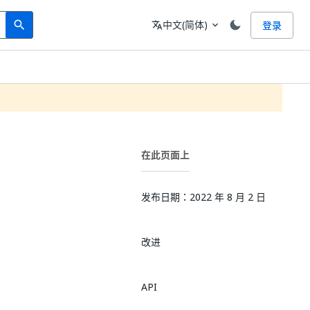
Search
语言
中文(简体)
登录
search
translate
expand_more
在此页面上
发布日期：2022 年 8 月 2 日
改进
API