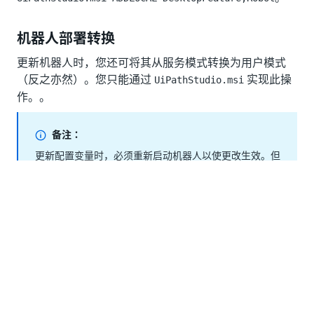
机器人部署转换
更新机器人时，您还可将其从服务模式转换为用户模式
（反之亦然）。您只能通过
实现此操
UiPathStudio.msi
作。。
备注：
更新配置变量时，必须重新启动机器人以使更改生效。但
是，在 Orchestrator 中更新以下设置时，则无需重新启
动：
运行未连接时间
SignalR 设置（包括开/关）
HeartbeatPeriodSeconds
NuGet 订阅源