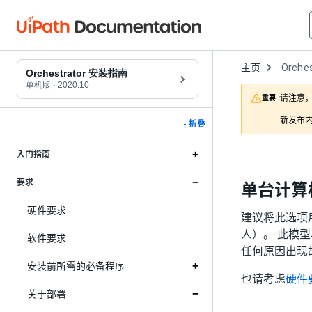
Open
主页
Orches
Dropd
Orchestrator 安装指南
to
单机版
·
2020.10
choose
请注意，
重要 :
product
新发布内
- 折叠
入门指南
要求
单台计算机
硬件要求
建议将此选项用
人）。 此模型
软件要求
任何原因出现
安装前所需的必备程序
也请考虑
硬件
关于部署