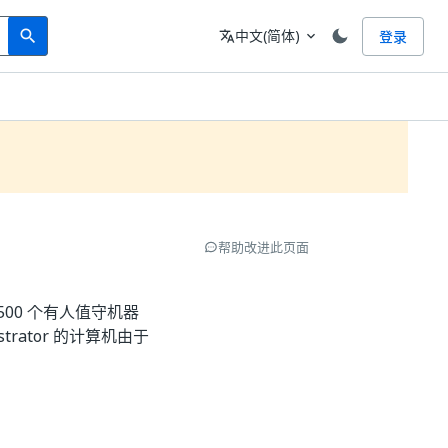
Search
语言
中文(简体)
登录
search
translate
expand_more
帮助改进此页面
500 个有人值守机器
rator 的计算机由于