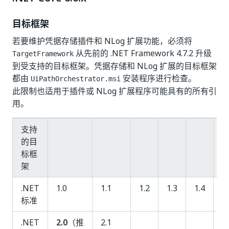
目标框架
若要维护凭据存储插件和 NLog 扩展功能，必须将
从先前的 .NET Framework 4.7.2 升级
TargetFramework
到受支持的目标框架。凭据存储和 NLog 扩展的目标框架
都由
安装程序进行检查。
UiPathOrchestrator.msi
此限制也适用于插件或 NLog 扩展程序可能具有的所有引
用。
支持
的目
标框
架
.NET
1.0
1.1
1.2
1.3
1.4
1.
标准
.NET
2.0
（推
2.1