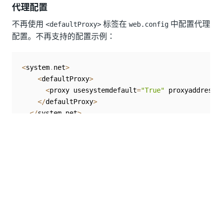
代理配置
不再使用
标签在
中配置代理
<defaultProxy>
web.config
配置。不再支持的配置示例：
<
system
.
net
>
<
defaultProxy
>
<
proxy usesystemdefault
=
"True"
 proxyaddress
=
<
/
defaultProxy
>
<
/
system
.
net
>
在 .NET Core 中，有两种用于指定代理的机制：
使用环境变量。
可以使用以下语法在
中设置环境变量：
web.config
<environmentVariable name="[insert_variable_here]"
，例如
value="[insert_address_here]" />
<environmentVariable name="HTTP_PROXY"