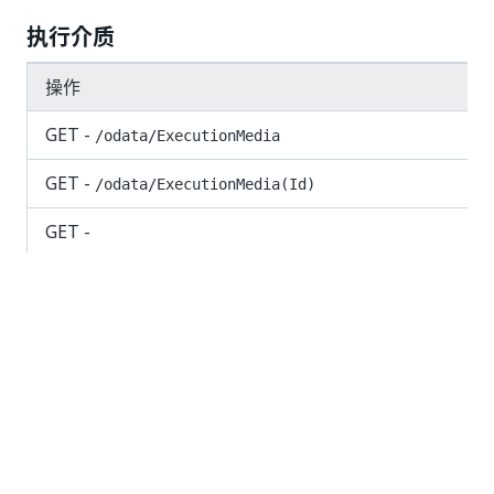
执行介质
操作
GET -
/odata/ExecutionMedia
GET -
/odata/ExecutionMedia(Id)
GET -
/odata/ExecutionMedia/UiPath.Server.Configuration.
POST -
/odata/ExecutionMedia/UiPath.Server.Configu
文件夹
操作
GET -
/odata/Folders