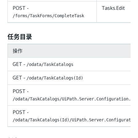
POST -
Tasks.Edit
/forms/TaskForms/CompleteTask
任务目录
操作
GET -
/odata/TaskCatalogs
GET -
/odata/TaskCatalogs(Id)
POST -
/odata/TaskCatalogs/UiPath.Server.Configuration.OD
POST -
/odata/TaskCatalogs(Id)/UiPath.Server.Configuratio