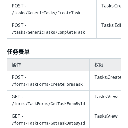
POST -
Tasks.Creat
/tasks/GenericTasks/CreateTask
POST -
Tasks.Edit
/tasks/GenericTasks/CompleteTask
任务表单
操作
权限
POST -
Tasks.Create
/forms/TaskForms/CreateFormTask
GET -
Tasks.View
/forms/TaskForms/GetTaskFormById
GET -
Tasks.View
/forms/TaskForms/GetTaskDataById