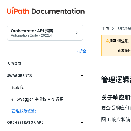
Open
主页
Orches
Dropd
Orchestrator API 指南
to
Automation Suite
·
2022.4
choose
请注意，
重要 :
product
新发布内
- 折叠
入门指南
SWAGGER 定义
管理逻辑
读取我
关于响应和
在 Swagger 中授权 API 调用
要查看响应和
管理逻辑资源
图 1.
响应和请
ORCHESTRATOR API