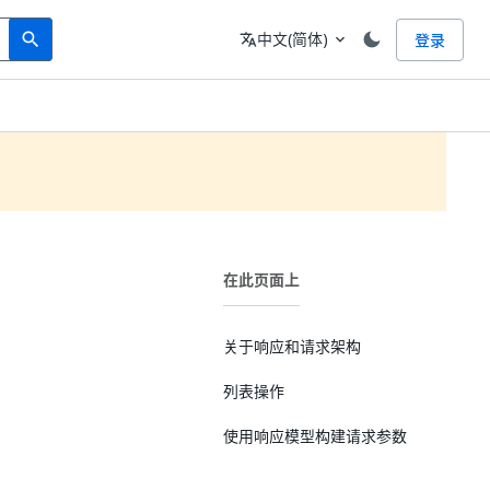
Search
语言
中文(简体)
登录
search
translate
expand_more
在此页面上
关于响应和请求架构
列表操作
使用响应模型构建请求参数