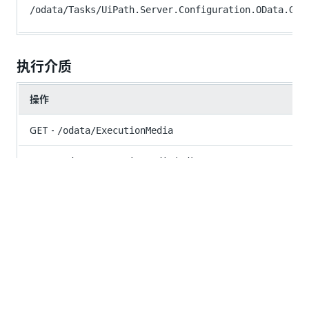
/odata/Tasks/UiPath.Server.Configuration.OData.Get
执行介质
操作
GET -
/odata/ExecutionMedia
GET -
/odata/ExecutionMedia(Id)
GET -
/odata/ExecutionMedia/UiPath.Server.Configuration.
{jobId})}
POST -
/odata/ExecutionMedia/UiPath.Server.Configur
文件夹