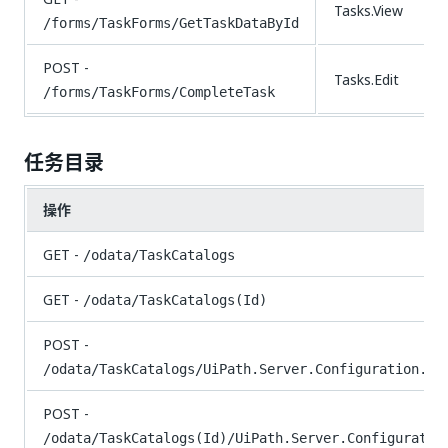
Tasks.View
/forms/TaskForms/GetTaskDataById
POST -
Tasks.Edit
/forms/TaskForms/CompleteTask
任务目录
操作
GET -
/odata/TaskCatalogs
GET -
/odata/TaskCatalogs(Id)
POST -
/odata/TaskCatalogs/UiPath.Server.Configuration.OD
POST -
/odata/TaskCatalogs(Id)/UiPath.Server.Configuratio