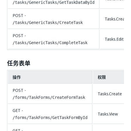
/tasks/GenericTasks/GetTaskDataById
POST -
Tasks.Create
/tasks/GenericTasks/CreateTask
POST -
Tasks.Edit
/tasks/GenericTasks/CompleteTask
任务表单
操作
权限
POST -
Tasks.Create
/forms/TaskForms/CreateFormTask
GET -
Tasks.View
/forms/TaskForms/GetTaskFormById
GET -