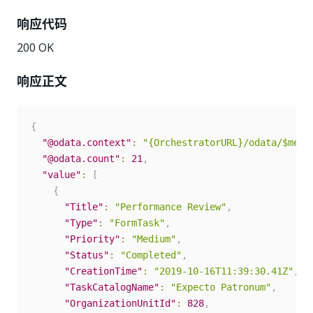
响应代码
200 OK
响应正文
{
"@odata.context"
:
"{OrchestratorURL}/odata/$meta
"@odata.count"
:
21
,
"value"
:
[
{
"Title"
:
"Performance Review"
,
"Type"
:
"FormTask"
,
"Priority"
:
"Medium"
,
"Status"
:
"Completed"
,
"CreationTime"
:
"2019-10-16T11:39:30.41Z"
,
"TaskCatalogName"
:
"Expecto Patronum"
,
"OrganizationUnitId"
:
828
,