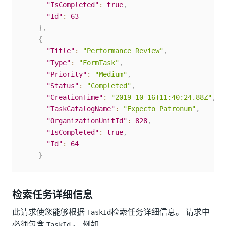
"IsCompleted"
:
true
,
"Id"
:
63
}
,
{
"Title"
:
"Performance Review"
,
"Type"
:
"FormTask"
,
"Priority"
:
"Medium"
,
"Status"
:
"Completed"
,
"CreationTime"
:
"2019-10-16T11:40:24.88Z"
,
"TaskCatalogName"
:
"Expecto Patronum"
,
"OrganizationUnitId"
:
828
,
"IsCompleted"
:
true
,
"Id"
:
64
}
检索任务详细信息
此请求使您能够根据
检索任务详细信息。 请求中
TaskId
必须包含
。 例如
TaskId