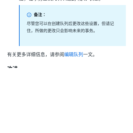
备注：
尽管您可以在创建队列后更改这些设置，但请记
住，所做的更改只会影响未来的事务。
有关更多详细信息，请参阅
编辑队列
一文。
改进
当租户处于维护模式时，该租户的 API 调用现在将
返回状态代码
而不是
。
423
503
由于我们更改了触发器警示严重性，因此调试流程
更加容易。现在，达到流程的最大作业数时的严重
性显示为“Info”
。在这种情况下，您可能会遇到以
下弹出消息：
Folder <FolderName>: #trigger <TriggerName> for