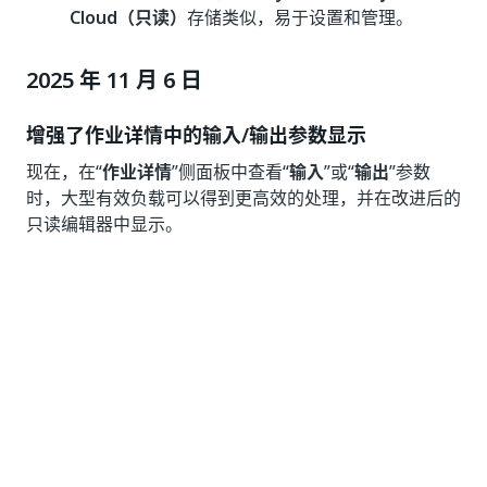
Cloud（只读）
存储类似，易于设置和管理。
2025 年 11 月 6 日
增强了作业详情中的输入/输出参数显示
现在，在“
作业详情
”侧面板中查看“
输入
”或“
输出
”参数
时，大型有效负载可以得到更高效的处理，并在改进后的
只读编辑器中显示。
超过特定大小的参数现在以文件的形式存储在远程存储
中，仅将其中的一部分加载到界面中，以便更快访问。内
容最初会被截断，使其不超过特定大小上限，但您可选择
性地展开并加载完整文件。您还可以下载完整内容。
“
复制
”选项仍然可用于特定上限内的内容，而“
下载
”选项
始终可用于较大的输入和输出。这些更新能够确保在处理
大型作业参数时提供更好的性能、更强的可读性和可靠
性。