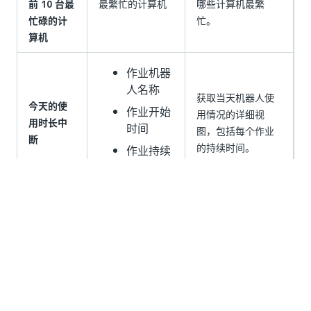
前 10 台最
最繁忙的计算机
哪些计算机最繁
忙碌的计
忙。
算机
作业机器
人名称
获取当天机器人使
今天的使
作业开始
用情况的详细视
用时长中
时间
图，包括每个作业
断
的持续时间。
作业持续
时间
Working with Processes Template
为使您的自动化工作保持良好状态，请使用默认的“机器
人”和“计算机”可视化效果关注机器人的整体部署运行状
况。 例如，您可以浏览似乎更经常导致错误的计算机。