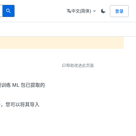
Search
语言
中文(简体)
登录
search
translate
expand_more
帮助改进此页面
预训练 ML 包已提取的
，您可以将其导入