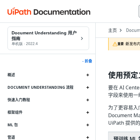
Open
主页
Docum
Dropd
Document Understanding 用户
to
指南
choose
新发布内
单机版
·
2022.4
重要 :
product
- 折叠
使用预定
概述
要在 AI Ce
DOCUMENT UNDERSTANDING 流程
字段来使用一
快速入门教程
为了更容易入
框架组件
Document
UiPath 
ML 包
管道
预训练 ML 