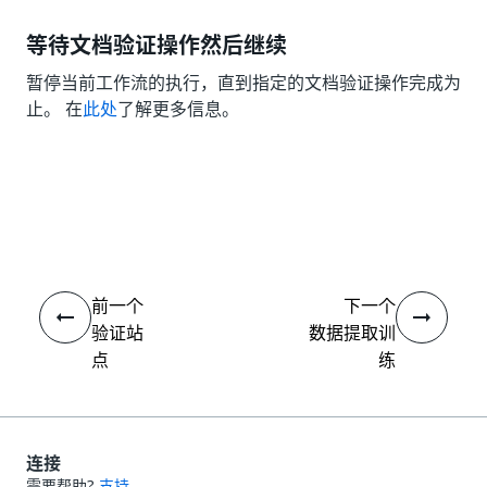
等待文档验证操作然后继续
暂停当前工作流的执行，直到指定的文档验证操作完成为
止。 在
此处
了解更多信息。
是
否
thumb_up
thumb_down
前一个
下一个
验证站
数据提取训
点
练
连接
需要帮助?
支持