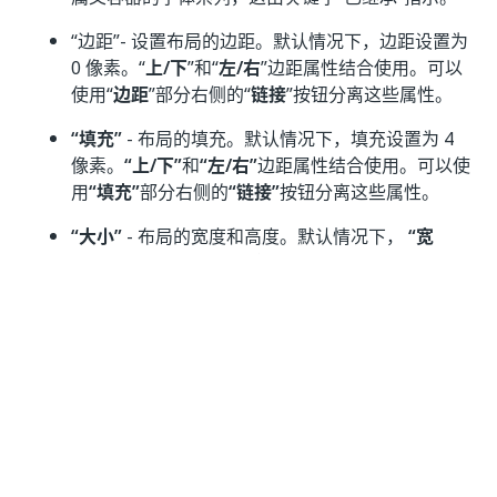
“边距”
- 设置布局的边距。默认情况下，边距设置为
0 像素。“
上/下
”和“
左/右
”边距属性结合使用。可以
使用“
边距
”部分右侧的“
链接
”按钮分离这些属性。
“填充”
- 布局的填充。默认情况下，填充设置为 4
像素。
“上/下”
和
“左/右”
边距属性结合使用。可以使
用
“填充”
部分右侧的
“链接”
按钮分离这些属性。
“大小”
- 布局的宽度和高度。默认情况下，
“宽
度”
设置为 100％，
“全宽度”
复选框处于选中状态，
而“
高度”
设置为
，以允许布局根据内部的容器
auto
和控件展开。要设置自定义宽度值，请取消选中
“全
宽度”
复选框。
VB 属性
数据
VB 属性
描述
类型