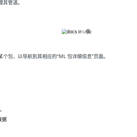
理其管道。
个包，以导航到其相应的“ML 包详细信息”
页面。
是
否
thumb_up
thumb_down
个
数据