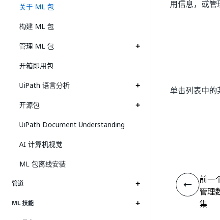
用信息，或管
关于 ML 包
构建 ML 包
管理 ML 包
开箱即用包
UiPath 语言分析
单击列表中的某
开源包
UiPath Document Understanding
AI 计算机视觉
ML 包离线安装
前一
管道
管理
集
ML 技能