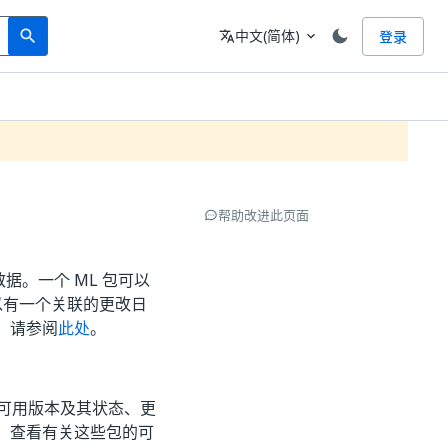
Search
语言
中文(简体)
登录
search
translate
expand_more
帮助改进此页面
据。一个 ML 包可以
以有一个关联的更改日
，请参阅
此处
。
可用版本及其状态、更
，查看有关这些包的可