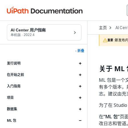
Open
主页
AI Cen
Dropd
AI Center 用户指南
to
单机版
·
2022.4
choose
新发布内
重要 :
product
- 折叠
发行说明
关于 ML
在开始之前
ML 包是一
有多个版本，并且
入门指南
志。建议由充
项目
为了在 Stu
数据集
在
“ML 包”
页
ML 包
改日志和管道