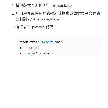
将包版本 1.0 复制到
。
~/mlpackage
从用户界面将选择的输入数据集
或数据集子文件夹
复制到
。
~/mlpackage/data
执行以下 python 代码：
from train 
import
 Main 

m 
=
Main
(
)
m
.
train
(
‘
.
/
data’
)
m
.
save
(
)
将
的内容保留为包版本 1.1。如果写
~/mlpackage
入，则保留工件。如果
设置为 true
，则
save_data
生成数据的快照。
管道输出