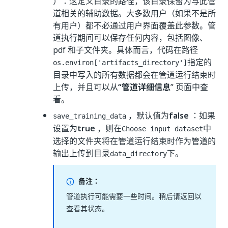
）：这定义目录的路径，该目录保留为与此管
道相关的辅助数据。大多数用户（如果不是所
有用户）都不必通过用户界面覆盖此参数。管
道执行期间可以保存任何内容，包括图像、
pdf 和子文件夹。具体而言，代码在路径
指定的
os.environ['artifacts_directory']
目录中写入的所有数据都会在管道运行结束时
上传，并且可以从
“管道详细信息
” 页面中查
看。
，默认值为
false
：如果
save_training_data
设置为
true
，则在
中
Choose input dataset
选择的文件夹将在管道运行结束时作为管道的
输出上传到目录
下。
data_directory
备注：
管道执行可能需要一些时间。稍后请返回以
查看其状态。