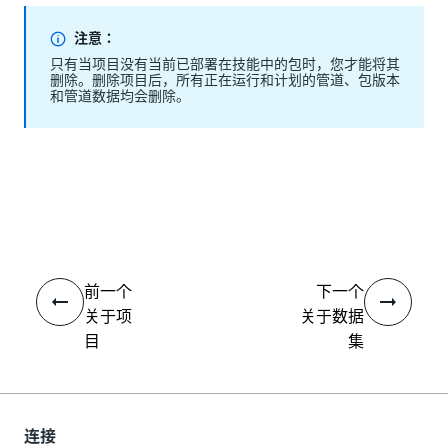
注意：
只有当项目没有当前已部署在技能中的包时，您才能将其
删除。删除项目后，所有正在运行和计划的管道、包版本
和管道数据均会删除。
是
否
thumb_up
thumb_down
前一个
下一个
关于项
关于数据
目
集
连接