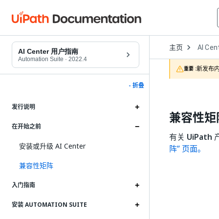
Open
主页
AI Cen
Dropd
AI Center 用户指南
to
Automation Suite
·
2022.4
choose
新发布内
重要 :
product
- 折叠
发行说明
兼容性矩
在开始之前
有关
UiPath
安装或升级 AI Center
阵” 页面。
兼容性矩阵
入门指南
安装 AUTOMATION SUITE