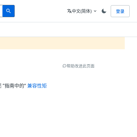
Search
语言
中文(简体)
登录
search
translate
expand_more
帮助改进此页面
 ”指南中的“
兼容性矩