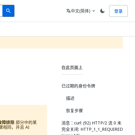
Search
语言
中文(简体)
登录
search
translate
expand_more
在此页面上
已过期的身份令牌
描述
恢复步骤
版故障排除
部分中的某
消息：curl: (92) HTTP/2 流 0 未
骤相同，并且 AI
完全关闭: HTTP_1_1_REQUIRED