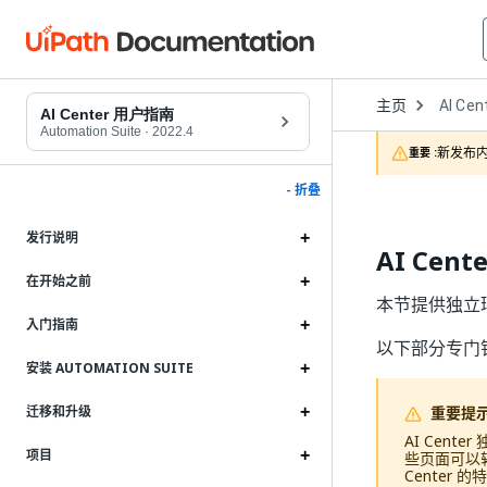
Open
主页
AI Cen
Dropd
AI Center 用户指南
to
Automation Suite
·
2022.4
choose
新发布内
重要 :
product
- 折叠
发行说明
AI Cen
在开始之前
本节提供独立环境
入门指南
以下部分专门针对
安装 AUTOMATION SUITE
重要提
迁移和升级
AI Cente
项目
些页面可以转
Center