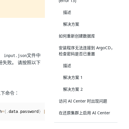
(error 13)
描述
解决方案
如何重新创建数据库
安装程序无法连接到 ArgoCD，
检查密码是否已重置
，
文件中
input.json
er 注册失败。 请按照以下
描述
解决方案 1
解决方案 2
以下命令：
访问 AI Center 时出现问题
h
=
{
.
data
.
password
}
|
 base64 
-
d
在还原集群上启用 AI Center
在还原集群上启用 AI Center