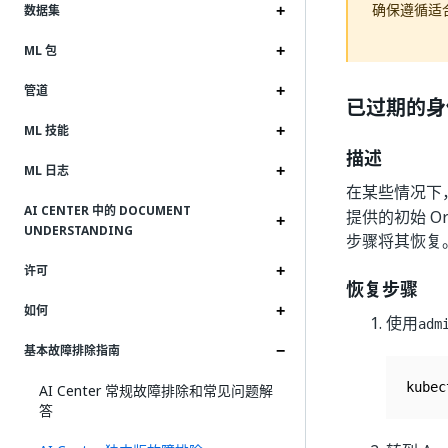
确保遵循适
数据集
ML 包
管道
已过期的身
ML 技能
描述
ML 日志
在某些情况下，
AI CENTER 中的 DOCUMENT
提供的初始 Orc
UNDERSTANDING
步骤将其恢复
许可
恢复步骤
如何
使用
adm
基本故障排除指南
kubec
AI Center 常规故障排除和常见问题解
答