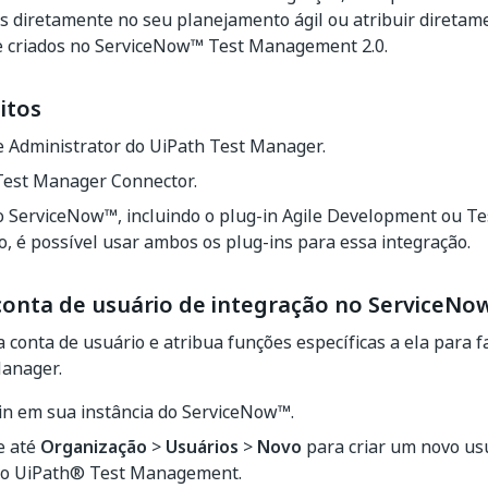
s diretamente no seu planejamento ágil ou atribuir direta
te criados no ServiceNow™ Test Management 2.0.
itos
e Administrator do UiPath Test Manager.
Test Manager Connector.
o ServiceNow™, incluindo o plug-in Agile Development ou T
, é possível usar ambos os plug-ins para essa integração.
conta de usuário de integração no ServiceNo
 conta de usuário e atribua funções específicas a ela para fa
Manager
.
in em sua instância do ServiceNow™.
e até
Organização
>
Usuários
>
Novo
para criar um novo us
vo
UiPath®
Test Management.