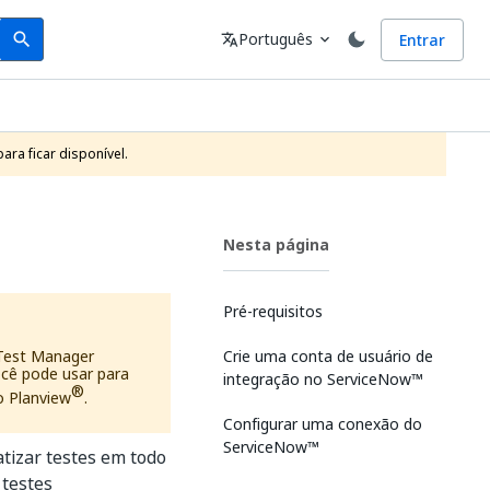
Search
Idioma
Português
Entrar
search
translate
expand_more
ra ficar disponível.
Nesta página
Pré-requisitos
 Test Manager
Crie uma conta de usuário de
ocê pode usar para
integração no ServiceNow™
®
o Planview
.
Configurar uma conexão do
ServiceNow™
tizar testes em todo
 testes