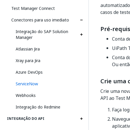
automatizado
Test Manager Connect
casos de tes
Conectores para uso imediato
Pré-requis
Integração do SAP Solution
Manager
Conta d
UiPath 
Atlassian Jira
Conta d
Xray para Jira
Ou então
Azure DevOps
Crie uma 
ServiceNow
Crie uma nova
Webhooks
API ao
Test 
Integração do Redmine
Faça log
Navegu
INTEGRAÇÃO DO API
aplicati