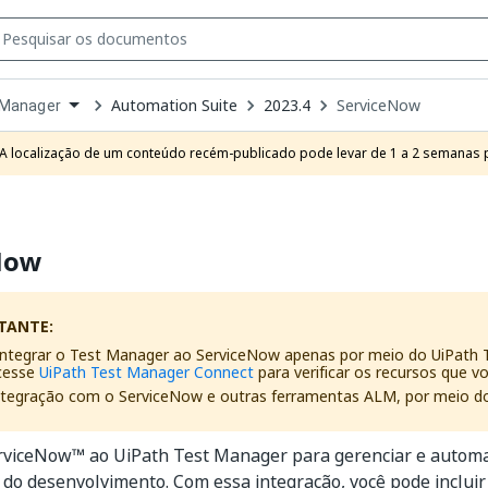
Automation Suite
2023.4
ServiceNow
 Manager
own
e
A localização de um conteúdo recém-publicado pode levar de 1 a 2 semanas pa
t
Now
TANTE:
integrar o Test Manager ao ServiceNow apenas por meio do UiPath
cesse
UiPath Test Manager Connect
para verificar os recursos que v
integração com o ServiceNow e outras ferramentas ALM, por meio d
erviceNow™ ao UiPath Test Manager para gerenciar e automa
da do desenvolvimento. Com essa integração, você pode incluir