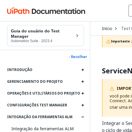
Open
Início
Test
Dropd
Guia do usuário do Test
to
Manager
choos
Automation Suite
·
2023.4
Importante :
produc
- Recolher
Service
INTRODUÇÃO
GERENCIAMENTO DO PROJETO
IMPOR
OPERAÇÕES E UTILITÁRIOS DO PROJETO
você pode 
Connect. A
CONFIGURAÇÕES TEST MANAGER
criar uma 
INTEGRAÇÃO DA FERRAMENTAS ALM
Integrar o S
Integração da ferramentas ALM
o ciclo de vi