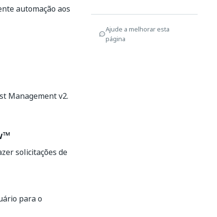
mente automação aos
Ajude a melhorar esta
página
est Management v2.
w™
zer solicitações de
uário para o