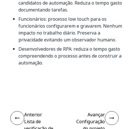
candidatos de automação. Reduza o tempo gasto
documentando tarefas.
Funcionários: processo low touch para os
funcionários configurarem e gravarem. Nenhum
impacto no trabalho diário. Preserva a
privacidade evitando um observador humano.
Desenvolvedores de RPA: reduza o tempo gasto
compreendendo o processo antes de construir a
automação.
Sim
Não
thumb_up
thumb_down
Anterior
Avançar
Lista de
Configuração
verificação de
do projeto