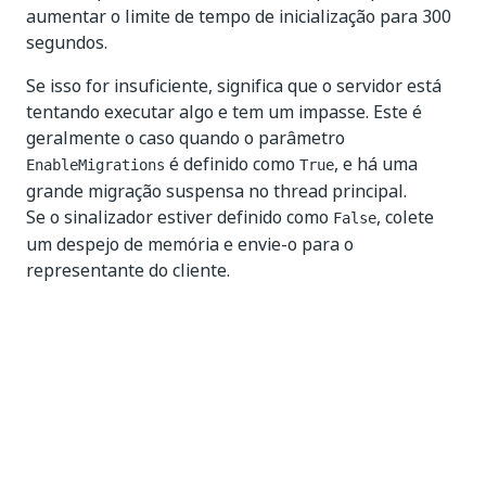
aumentar o limite de tempo de inicialização para 300
segundos.
Se isso for insuficiente, significa que o servidor está
tentando executar algo e tem um impasse. Este é
geralmente o caso quando o parâmetro
é definido como
, e há uma
EnableMigrations
True
grande migração suspensa no thread principal.
Se o sinalizador estiver definido como
, colete
False
um despejo de memória e envie-o para o
representante do cliente.
Sim
Não
thumb_up
thumb_down
Anterior
Exceções do