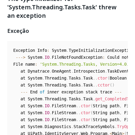
'System.Threading.Tasks.Task' threw
an exception
Exceção
Exception Info
:
 System
.
TypeInitializationException
--
-
>
 System
.
IO
.
FileNotFoundException
:
 Could not l
File name
:
'System.Threading.Tasks, Version=4.0.10
   at Dynatrace
.
OneAgent
.
Introspection
.
TaskEventHa
   at System
.
Threading
.
Tasks
.
Task
.
.
ctor
(
Boolean ca
   at System
.
Threading
.
Tasks
.
Task
.
.
cctor
(
)
--
-
 End 
of
 inner exception stack trace 
--
-
   at System
.
Threading
.
Tasks
.
Task
.
get_CompletedTas
   at System
.
IO
.
FileStream
.
.
ctor
(
String path
,
 File
   at System
.
IO
.
FileStream
.
.
ctor
(
String path
,
 File
   at System
.
IO
.
FileStream
.
.
ctor
(
String path
,
 File
   at System
.
Diagnostics
.
StackTraceSymbols
.
TryOpen
   at UiPath
.
IdentityServer
.
Web
.
Program
.
<
Main
>
(
Str