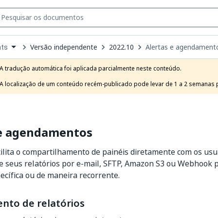
Versão independente
2022.10
Alertas e agendament
hts
own
e
A tradução automática foi aplicada parcialmente neste conteúdo.

t
A localização de um conteúdo recém-publicado pode levar de 1 a 2 semanas pa
 e agendamentos
cilita o compartilhamento de painéis diretamente com os usu
ie seus relatórios por e-mail, SFTP, Amazon S3 ou Webhook
cífica ou de maneira recorrente.
to de relatórios