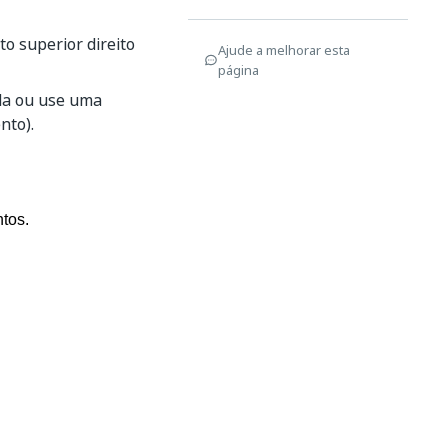
o superior direito
Ajude a melhorar esta
página
da ou use uma
nto).