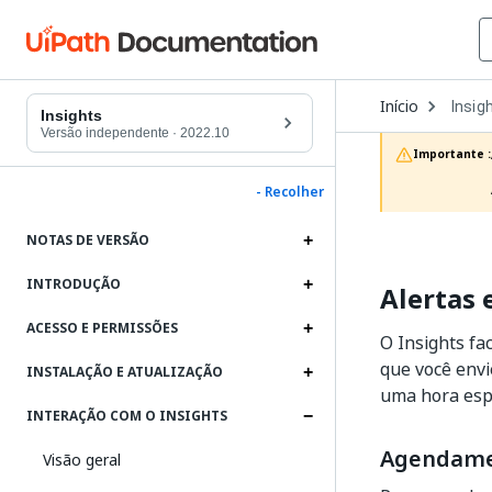
Open
Início
Insig
Dropd
Insights
to
Versão independente
·
2022.10
choos
Importante :
produc
- Recolher
NOTAS DE VERSÃO
INTRODUÇÃO
Alertas
ACESSO E PERMISSÕES
O Insights fa
que você env
INSTALAÇÃO E ATUALIZAÇÃO
uma hora espe
INTERAÇÃO COM O INSIGHTS
Agendamen
Visão geral