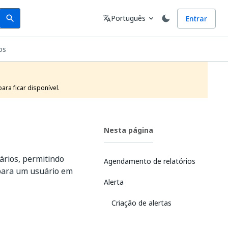
Search
Idioma
Português
Entrar
search
translate
expand_more
os
ra ficar disponível.
Nesta página
ários, permitindo
Agendamento de relatórios
 para um usuário em
Alerta
Criação de alertas