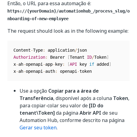
Então, o URL para essa automação é:
https://{yourDomain}/automationhub_/process_slug/o
nboarding-of-new-employee
The request should look as in the following example:
Content
-
Type
:
 application
/
Authorization
:
 Bearer 
[
Tenant 
ID
/
Token
]
x
-
ah
-
openapi
-
app
-
key
:
[
API
 key 
if
 added
]
x
-
ah
-
openapi
-
auth
:
 openapi
-
Use a opção
Copiar para a área de
Transferência
, disponível após a coluna
Token
,
para copiar-colar seu valor de
[ID do
tenant\Token]
da página
Abrir API
de seu
Automation Hub, conforme descrito na página
Gerar seu token
.