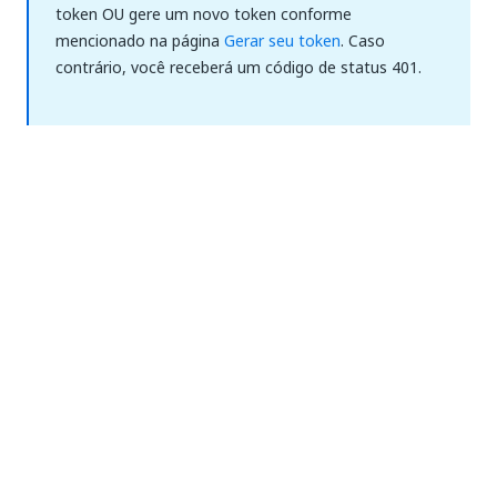
token OU gere um novo token conforme
mencionado na página
Gerar seu token
. Caso
contrário, você receberá um código de status 401.
Sim
Não
thumb_up
thumb_down
Anterior
Avançar
Autenticação
Permissões por
para a API do
endpoint
Automation
Hub