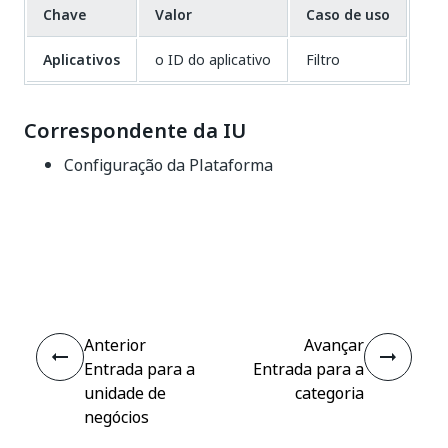
Chave
Valor
Caso de uso
Aplicativos
o ID do aplicativo
Filtro
Correspondente da IU
Configuração da Plataforma
Sim
Não
thumb_up
thumb_down
Anterior
Avançar
Entrada para a
Entrada para a
unidade de
categoria
negócios