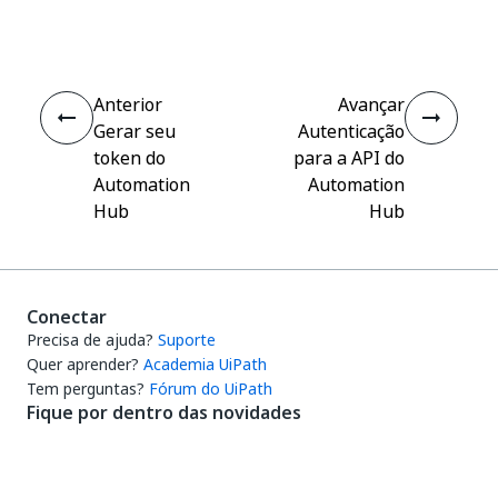
Sim
Não
thumb_up
thumb_down
Anterior
Avançar
Gerar seu
Autenticação
token do
para a API do
Automation
Automation
Hub
Hub
Conectar
Precisa de ajuda?
Suporte
Quer aprender?
Academia UiPath
Tem perguntas?
Fórum do UiPath
Fique por dentro das novidades