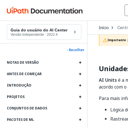
Open
Início
Centr
Dropd
Guia do usuário do AI Center
to
Versão independente
·
2022.4
choos
Importante :
produc
- Recolher
NOTAS DE VERSÃO
Unidade
ANTES DE COMEÇAR
AI Units
é a m
INTRODUÇÃO
acordo com o
PROJETOS
Para mais inf
CONJUNTOS DE DADOS
Lógica 
Rastrea
PACOTES DE ML