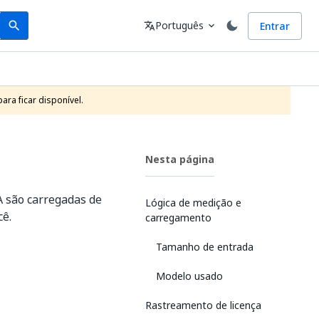
Search
Idioma
Português
Entrar
search
translate
expand_more
ra ficar disponível.
Nesta página
A são carregadas de
Lógica de medição e
cê.
carregamento
Tamanho de entrada
Modelo usado
Rastreamento de licença