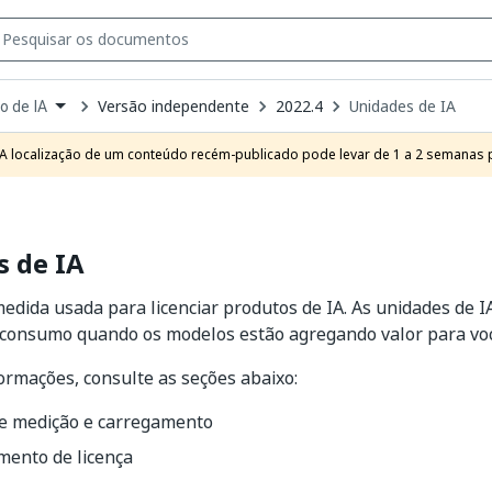
Versão independente
2022.4
Unidades de IA
o de IA
own
e
A localização de um conteúdo recém-publicado pode levar de 1 a 2 semanas pa
t
s de IA
edida usada para licenciar produtos de IA. As unidades de I
 consumo quando os modelos estão agregando valor para vo
ormações, consulte as seções abaixo:
de medição e carregamento
mento de licença