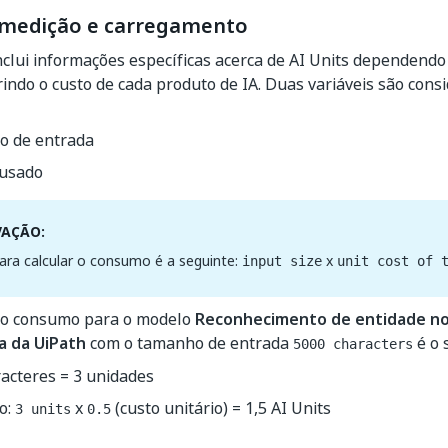
 medição e carregamento
nclui informações específicas acerca de AI Units dependendo
brindo o custo de cada produto de IA. Duas variáveis são con
 de entrada
usado
VAÇÃO:
ara calcular o consumo é a seguinte:
x
input size
unit cost of 
 o consumo para o modelo
Reconhecimento de entidade n
a da UiPath
com o tamanho de entrada
é o 
5000 characters
acteres = 3 unidades
o:
x
(custo unitário) = 1,5 AI Units
3 units
0.5