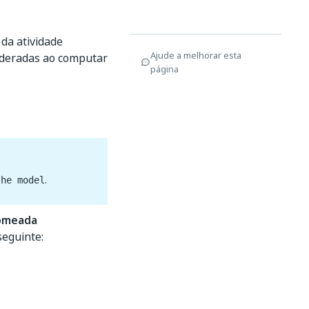
 da atividade
Ajude a melhorar esta
sideradas ao computar
página
.
the model
omeada
seguinte: