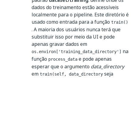
padrão
dataset/training
: define onde os
dados do treinamento estão acessíveis
localmente para o pipeline. Este diretório é
usado como entrada para a função
train()
. A maioria dos usuários nunca terá que
substituir isso por meio da UI e pode
apenas gravar dados em
na
os.environ['training_data_directory']
função
e pode apenas
process_data
esperar que o argumento
data_directory
em
seja
train(self, data_directory
chamado com
.
os.environ['training_data_directory']
com o valor padrão
test_data_directory
dataset/test
: define onde os dados do
teste estão acessíveis localmente para o
pipeline. Este diretório é usado como
entrada para a função
. A
evaluate()
maioria dos usuários nunca terá que