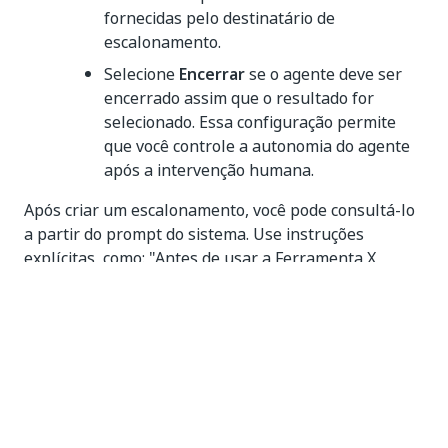
fornecidas pelo destinatário de
escalonamento.
Selecione
Encerrar
se o agente deve ser
encerrado assim que o resultado for
selecionado. Essa configuração permite
que você controle a autonomia do agente
após a intervenção humana.
Após criar um escalonamento, você pode consultá-lo
a partir do prompt do sistema. Use instruções
explícitas, como: "Antes de usar a Ferramenta X,
certifique-se de iniciar o escalonamento de
Confirmação Humana e incluir os detalhes da ação
proposta."
OBSERVAÇÃO:
Agentes não são compatíveis com o tipo de
argumento
Entrada/Saída
para propriedades do