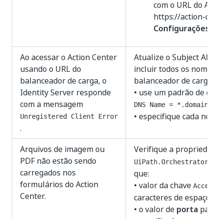
com o URL do Acti
https://action-cen
Configurações do
Ao acessar o Action Center
Atualize o Subject Alt
usando o URL do
incluir todos os nomes 
balanceador de carga, o
balanceador de carga:
Identity Server responde
• use um padrão de cu
com a mensagem
DNS Name = *.domain.c
• especifique cada nom
Unregistered Client Error
.
Arquivos de imagem ou
Verifique a propriedad
PDF não estão sendo
UiPath.Orchestrator.d
carregados nos
que:
formulários do Action
• valor da chave
Accept
Center.
caracteres de espaço.
• o valor de
porta
para 