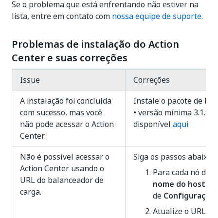
Se o problema que está enfrentando não estiver na
lista, entre em contato com
nossa equipe de suporte
.
Problemas de instalação do Action
Center e suas correções
Issue
Correções
A instalação foi concluída
Instale o pacote de h
com sucesso, mas você
• versão mínima 3.1.x, 
não pode acessar o Action
disponível
aqui
Center.
Não é possível acessar o
Siga os passos abaixo:
Action Center usando o
Para cada nó do A
URL do balanceador de
nome do host
e
p
carga.
de
Configurações
Atualize o URL d