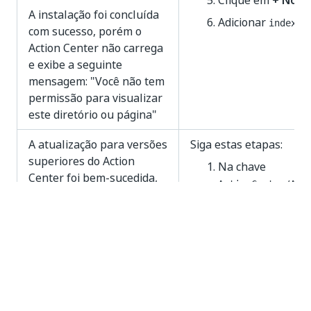
Clique em
+ Novo
A instalação foi concluída
Adicionar
index.h
com sucesso, porém o
Action Center não carrega
e exibe a seguinte
mensagem: "Você não tem
permissão para visualizar
este diretório ou página"
A atualização para versões
Siga estas etapas:
superiores do Action
Na chave
Center foi bem-sucedida,
ActionCenter/Act
mas não é possível
atualize manualm
acessar o Action Center
businessUserPort
por meio do
postLogoutRedire
.
load balancer URL
load balancer UR
Na chave
OBSERVAÇÃO:
ActionCenter/Pro
este problema ocorre
atualize manualm