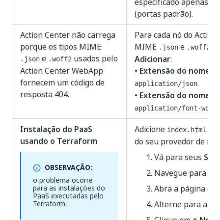
especificado apenas q
(portas padrão).
Action Center não carrega
Para cada nó do Action 
porque os tipos MIME
MIME
e
e
.json
.woff2
e
usados pelo
Adicionar
:
.json
.woff2
Action Center WebApp
•
Extensão do nome do
fornecem um código de
.
application/json
resposta 404.
•
Extensão do nome do
application/font-woff
Instalação do PaaS
Adicione
na 
index.html
usando o Terraform
do seu provedor de nu
Vá para seus
Serv
OBSERVAÇÃO:
Navegue para
Co
o problema ocorre
para as instalações do
Abra a página de
PaaS executadas pelo
Terraform.
Alterne para a a