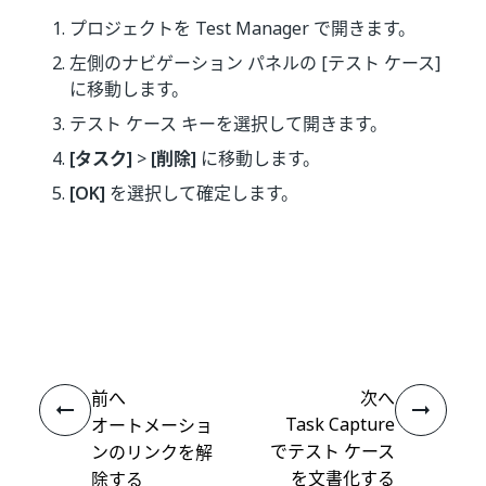
プロジェクトを Test Manager で開きます。
左側のナビゲーション パネルの [テスト ケース]
に移動します。
テスト ケース キーを選択して開きます。
[タスク]
>
[削除]
に移動します。
[OK]
を選択して確定します。
いい
はい
thumb_up
thumb_down
え
前へ
次へ
Task Capture
オートメーショ
でテスト ケース
ンのリンクを解
を文書化する
除する