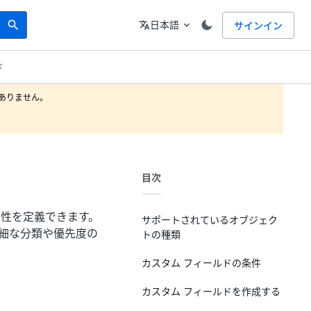
Search
言語
日本語
サインイン
search
translate
expand_more
ド
りません。

目次
属性を定義できます。
サポートされているオブジェク
細な分類や優先度の
トの種類
カスタム フィールドの条件
カスタム フィールドを作成する