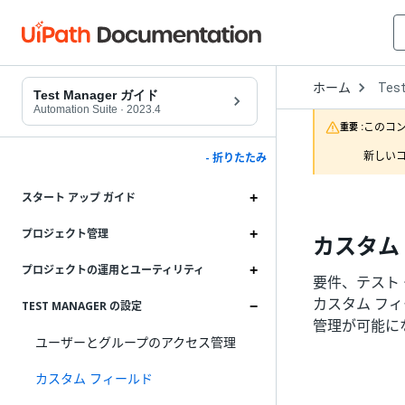
Open
ホーム
Tes
Drop
Test Manager ガイド
to
Automation Suite
·
2023.4
choo
このコ
重要 :
produ
新しいコ
- 折りたたみ
スタート アップ ガイド
プロジェクト管理
カスタム
プロジェクトの運用とユーティリティ
要件、テスト
カスタム フ
TEST MANAGER の設定
管理が可能に
ユーザーとグループのアクセス管理
カスタム フィールド