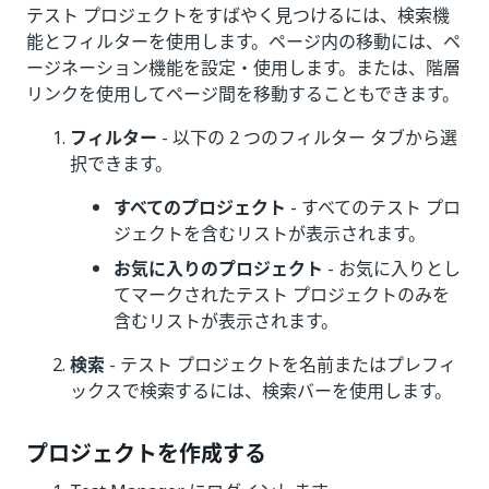
テスト プロジェクトをすばやく見つけるには、検索機
能とフィルターを使用します。ページ内の移動には、ペ
ージネーション機能を設定・使用します。または、階層
リンクを使用してページ間を移動することもできます。
フィルター
- 以下の 2 つのフィルター タブから選
択できます。
すべてのプロジェクト
- すべてのテスト プロ
ジェクトを含むリストが表示されます。
お気に入りのプロジェクト
- お気に入りとし
てマークされたテスト プロジェクトのみを
含むリストが表示されます。
検索
- テスト プロジェクトを名前またはプレフィ
ックスで検索するには、検索バーを使用します。
プロジェクトを作成する