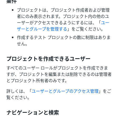
条件
プロジェクトは、プロジェクト作成者および管理
者にのみ表示されます。プロジェクト内の他のユ
ーザーがアクセスできるようにするには、「
ユー
ザーとグループを管理する
」をご覧ください。
作成するテスト プロジェクトの数に制限はありま
せん。
プロジェクトを作成できるユーザー
すべてのユーザー ロールがプロジェクトを作成できま
すが、プロジェクトを編集または削除できるのは管理者
とプロジェクト所有者のみです。
詳しくは、「
ユーザーとグループのアクセス管理
」をご
覧ください。
ナビゲーションと検索