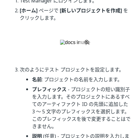
Test Manager
にログインします。
[ホーム]
ページで
[新しいプロジェクトを作成]
を
クリックします。
次のようにテスト プロジェクトを設定します。
名前
: プロジェクトの名前を入力します。
プレフィックス
- プロジェクトの短い識別子
を入力します。そのプロジェクトにあるすべ
てのアーティファクト ID の先頭に追加した
3 ～ 5 文字のプレフィックスを選択します。
このプレフィックスを後で変更することはで
きません。
説明
(任意) - プロジェクトの説明を入力しま