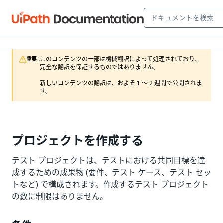
このコンテンツの一部は機械翻訳によって処理されており、
重要 :
完全な翻訳を保証するものではありません。

新しいコンテンツの翻訳は、およそ 1 ～ 2 週間で公開されま
す。
プロジェクトを作成する
テスト プロジェクトは、テストにおける共同目標を達
成するための成果物 (要件、テスト ケース、テスト セッ
トなど) で構成されます。作成するテスト プロジェクト
の数に制限はありません。