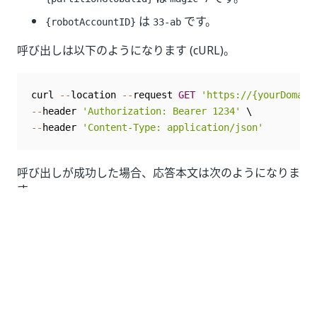
は
です。
{robotAccountID}
33-ab
呼び出しは以下のようになります (cURL)。
curl 
--
location 
--
request 
GET
'https://{yourDomain
--
header 
'Authorization: Bearer 1234'
--
header 
'Content-Type: application/json'
呼び出しが成功した場合、応答本文は次のようになりま
す。
{
"id"
:
"33-ab"
,
"name"
:
"Bot3"
,
"displayName"
:
"Bot3"
,
"creationTime"
:
"2021-10-19T14:25:01.6574988"
,
"lastModificationTime"
:
"2021-10-19T14:25:01.6