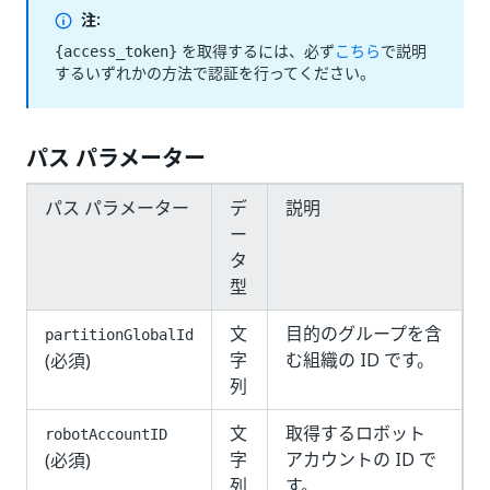
注:
を取得するには、必ず
こちら
で説明
{access_token}
するいずれかの方法で認証を行ってください。
パス パラメーター
パス パラメーター
デ
説明
ー
タ
型
文
目的のグループを含
partitionGlobalId
字
む組織の ID です。
(必須)
列
文
取得するロボット
robotAccountID
字
アカウントの ID で
(必須)
列
す。