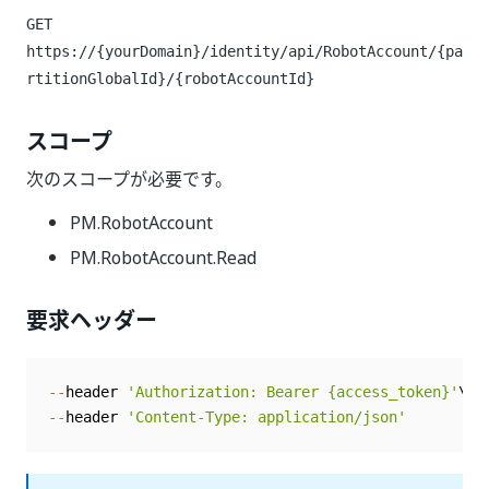
GET
https://{yourDomain}/identity
/api/RobotAccount/{pa
rtitionGlobalId}/{robotAccountId}
スコープ
次のスコープが必要です。
PM.RobotAccount
PM.RobotAccount.Read
要求ヘッダー
--
header 
'Authorization: Bearer {access_token}'
--
header 
'Content-Type: application/json'