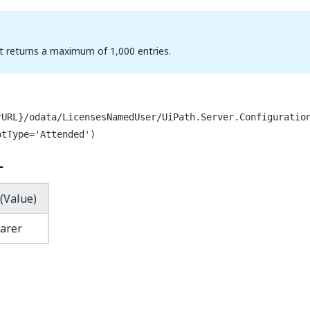
t returns a maximum of 1,000 entries.
rURL}/odata/LicensesNamedUser/UiPath.Server.Configuratio
otType='Attended')
ー
(Value)
arer