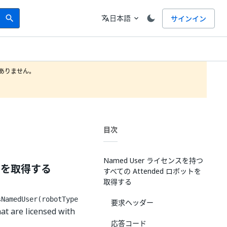
Search
言語
日本語
サインイン
search
translate
expand_more
りません。

目次
Named User ライセンスを持つ
ットを取得する
すべての Attended ロボットを
取得する
sNamedUser(robotType
要求ヘッダー
at are licensed with
応答コード