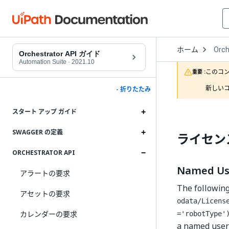
Open
ホーム
Orch
Drop
Orchestrator API ガイド
to
Automation Suite
·
2021.10
choo
このコ
重要 :
produ
新しいコ
- 折りたたみ
スタート アップ ガイド
SWAGGER の定義
ライセン
ORCHESTRATOR API
Named 
アラートの要求
The following 
アセットの要求
odata/Licens
カレンダーの要求
='robotType'
a named user 