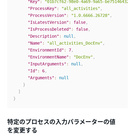
"Key"
:
"01b7cf62-98e0-4a69-9a65-be7514643229
"ProcessKey"
:
"all_activities"
,
"ProcessVersion"
:
"1.0.6666.26728"
,
"IsLatestVersion"
:
false
,
"IsProcessDeleted"
:
false
,
"Description"
:
null
,
"Name"
:
"all_activities_DocEnv"
,
"EnvironmentId"
:
7
,
"EnvironmentName"
:
"DocEnv"
,
"InputArguments"
:
null
,
"Id"
:
6
,
"Arguments"
:
null
}
]
}
特定のプロセスの入力パラメーターの値
を変更する