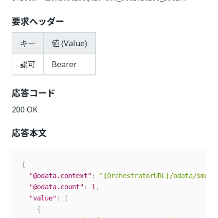
要求ヘッダー
キー
値 (Value)
認可
Bearer
応答コード
200 OK
応答本文
{
"@odata.context"
:
"{OrchestratorURL}/odata/$meta
"@odata.count"
:
1
,
"value"
:
[
{