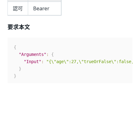
認可
Bearer
要求本文
{
"Arguments"
:
{
"Input"
:
"{\"age\":27,\"trueOrFalse\":false,\"
}
}
応答コード
200 OK
いい
はい
thumb_up
thumb_down
え