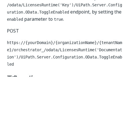
/odata/LicensesRuntime('Key')/UiPath.Server.Config
endpoint, by setting the
uration.OData.ToggleEnabled
parameter to
.
enabled
true
POST
https://{yourDomain}/{organizationName}/{tenantNam
e}/orchestrator_/odata/LicensesRuntime('Documentat
ion')/UiPath.Server.Configuration.OData.ToggleEnab
led
要求ヘッダー
キー
値 (Value)
認可
Bearer
要求本文