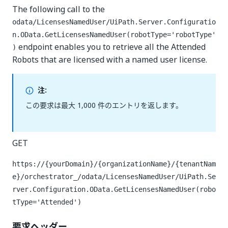
The following call to the
odata/LicensesNamedUser/UiPath.Server.Configuratio
n.OData.GetLicensesNamedUser(robotType='robotType'
endpoint enables you to retrieve all the Attended
)
Robots that are licensed with a named user license.
注:
この要求は最大 1,000 件のエントリを返します。
GET
https://{yourDomain}/{organizationName}/{tenantNam
e}/orchestrator_/odata/LicensesNamedUser/UiPath.Se
rver.Configuration.OData.GetLicensesNamedUser(robo
tType='Attended')
要求ヘッダー