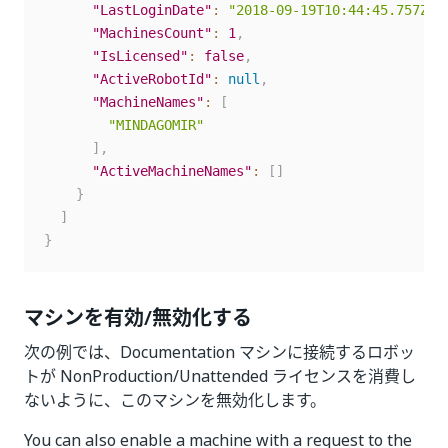
"LastLoginDate"
:
"2018-09-19T10:44:45.757Z"
,
"MachinesCount"
:
1
,
"IsLicensed"
:
false
,
"ActiveRobotId"
:
null
,
"MachineNames"
:
[
"MINDAGOMIR"
]
,
"ActiveMachineNames"
:
[
]
}
]
}
マシンを有効/無効化する
次の例では、Documentation マシンに接続するロボッ
トが NonProduction/Unattended ライセンスを消費し
ないように、このマシンを無効化します。
You can also enable a machine with a request to the