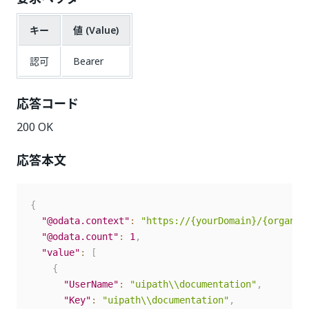
キー
値 (Value)
認可
Bearer
応答コード
200 OK
応答本文
{
"@odata.context"
:
"https://{yourDomain}/{organiz
"@odata.count"
:
1
,
"value"
:
[
{
"UserName"
:
"uipath\\documentation"
,
"Key"
:
"uipath\\documentation"
,