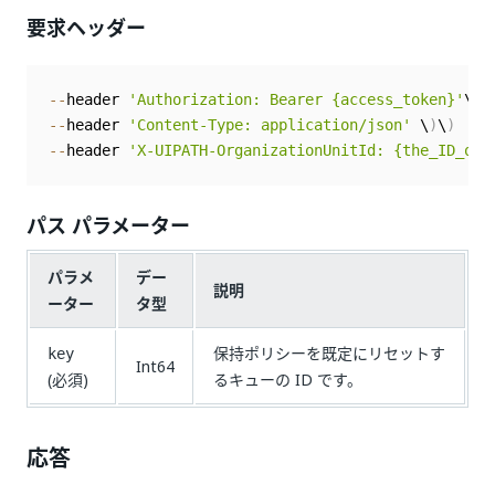
要求ヘッダー
--
header 
'Authorization: Bearer {access_token}'
\
)
\
--
header 
'Content-Type: application/json'
 \
)
\
)
--
header 
'X-UIPATH-OrganizationUnitId: {the_ID_of_
パス パラメーター
パラメ
デー
説明
ーター
タ型
保持ポリシーを既定にリセットす
key
Int64
(必須)
るキューの ID です。
応答