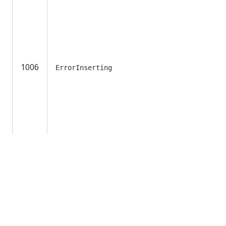
1006
ErrorInserting
1007
ErrorUpdating