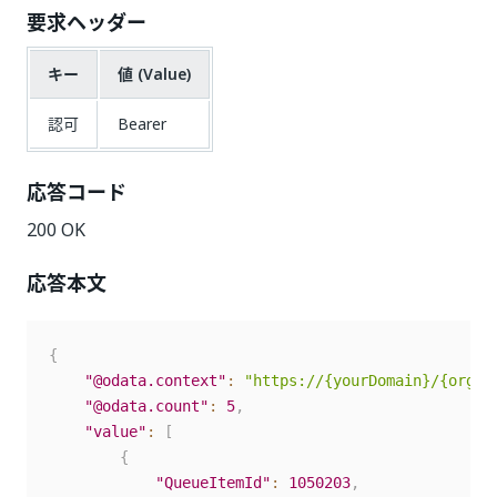
要求ヘッダー
キー
値 (Value)
認可
Bearer
応答コード
200 OK
応答本文
{
"@odata.context"
:
"https://{yourDomain}/{organ
"@odata.count"
:
5
,
"value"
:
[
{
"QueueItemId"
:
1050203
,