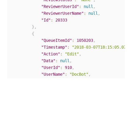
"ReviewerUserId"
:
null
,
"ReviewerUserName"
:
null
,
"Id"
:
20333
}
,
{
"QueueItemId"
:
1050203
,
"Timestamp"
:
"2018-03-07T18:15:05.07Z"
"Action"
:
"Edit"
,
"Data"
:
null
,
"UserId"
:
910
,
"UserName"
:
"DocBot"
,
"Status"
:
"InProgress"
,
"ReviewStatus"
:
"None"
,
"ReviewerUserId"
:
null
,
"ReviewerUserName"
:
null
,
"Id"
:
20334
}
,
{
"QueueItemId"
:
1050203
,