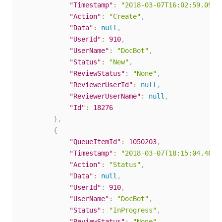
"Timestamp"
:
"2018-03-07T16:02:59.09Z"
"Action"
:
"Create"
,
"Data"
:
null
,
"UserId"
:
910
,
"UserName"
:
"DocBot"
,
"Status"
:
"New"
,
"ReviewStatus"
:
"None"
,
"ReviewerUserId"
:
null
,
"ReviewerUserName"
:
null
,
"Id"
:
18276
}
,
{
"QueueItemId"
:
1050203
,
"Timestamp"
:
"2018-03-07T18:15:04.46Z"
"Action"
:
"Status"
,
"Data"
:
null
,
"UserId"
:
910
,
"UserName"
:
"DocBot"
,
"Status"
:
"InProgress"
,
"ReviewStatus"
:
"None"
,