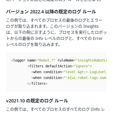
バージョン 2022.4 以降の既定のログ ルール
この例では、すべてのプロセスの最後のログとエラー
ログが取り込まれます。このバージョンの Insights
は、以下の例に示すように、プロセスを実行したロボッ
トからの最後の Info レベルのログと、すべての Error
レベルのログを取り込みます。
<
logger name
=
"Robot.*"
 ruleName
=
"insightsRobotLogs
<
filters defaultAction
=
"Ignore"
>
<
when condition
=
"level &gt;= LogLevel.Er
<
when condition
=
"'${ui-robot-logs-num-cu
<
/
filters
>
v2021.10 の既定のログ ルール
この例では、すべてのプロセスのすべてのログ (Info レ