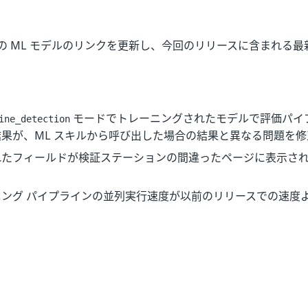
の ML モデルのリンクを更新し、今回のリリースに含まれる
モードでトレーニングされたモデルで評価パイ
ine_detection
果が、ML スキルから呼び出した場合の結果と異なる問題を
れたフィールドが検証ステーションの間違ったページに表示さ
ニング パイプラインの並列実行速度が以前のリリースでの速度
。
はい
いいえ
thumb_up
thumb_down