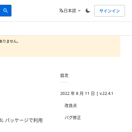
Search
言語
日本語
サインイン
search
translate
expand_more
りません。

目次
2022 年 8 月 11 日 | v.22.4.1
改良点
バグ修正
ML パッケージで利用