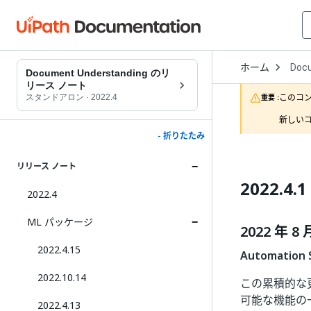
Open
ホーム
Doc
Drop
Document Understanding のリ
to
リース ノート
choo
このコ
スタンドアロン
·
2022.4
重要 :
produ
新しいコ
- 折りたたみ
リリース ノート
2022.4.1
2022.4
ML パッケージ
2022 年 8 月
2022.4.15
Automatio
2022.10.14
この累積的な更
可能な機能の
2022.4.13