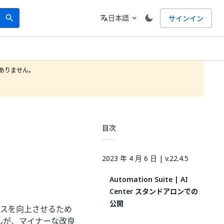
Search
言語
日本語
サインイン
search
translate
expand_more
りません。

目次
2023 年 4 月 6 日 | v.22.4.5
Automation Suite | AI
Center スタンドアロンでの
公開
ペリエンスを向上させるため
んが、マイナーな改良