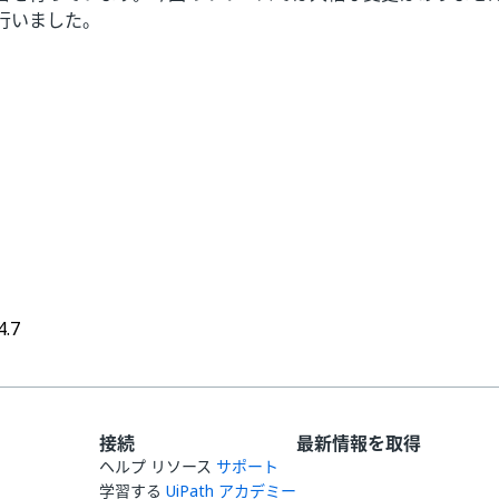
行いました。
はい
いいえ
thumb_up
thumb_down
4.7
接続
最新情報を取得
ヘルプ リソース
サポート
学習する
UiPath アカデミー