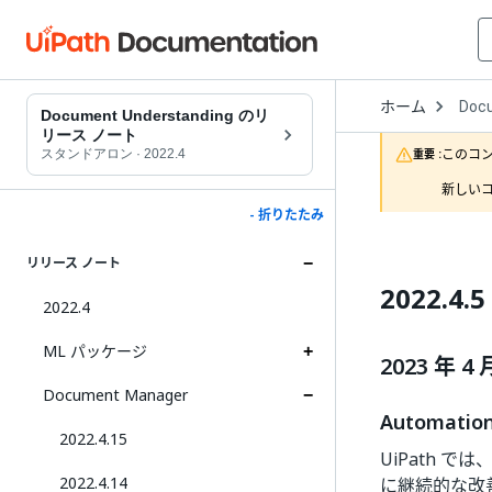
Open
ホーム
Doc
Drop
Document Understanding のリ
to
リース ノート
choo
このコ
スタンドアロン
·
2022.4
重要 :
produ
新しいコ
- 折りたたみ
リリース ノート
2022.4.5
2022.4
ML パッケージ
2023 年 4 月
Document Manager
Automati
2022.4.15
UiPath では
2022.4.14
に継続的な改